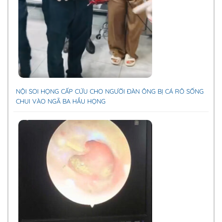
NỘI SOI HỌNG CẤP CỨU CHO NGƯỜI ĐÀN ÔNG BỊ CÁ RÔ SỐNG
CHUI VÀO NGÃ BA HẦU HỌNG