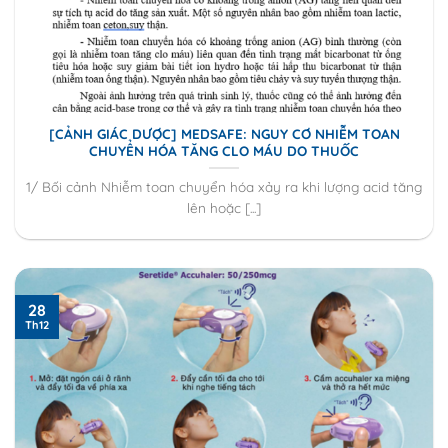
[CẢNH GIÁC DƯỢC] MEDSAFE: NGUY CƠ NHIỄM TOAN
CHUYỂN HÓA TĂNG CLO MÁU DO THUỐC
1/ Bối cảnh Nhiễm toan chuyển hóa xảy ra khi lượng acid tăng
lên hoặc [...]
28
Th12