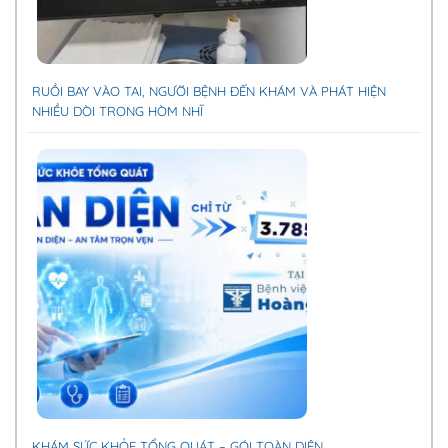
RUỒI BAY VÀO TAI, NGƯỜI BỆNH ĐẾN KHÁM VÀ PHÁT HIỆN
NHIỀU DÒI TRONG HÒM NHĨ
KHÁM SỨC KHỎE TỔNG QUÁT – GÓI TOÀN DIỆN