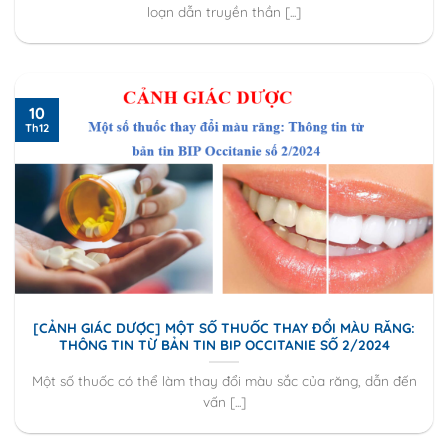
loạn dẫn truyền thần [...]
10
Th12
[CẢNH GIÁC DƯỢC] MỘT SỐ THUỐC THAY ĐỔI MÀU RĂNG:
THÔNG TIN TỪ BẢN TIN BIP OCCITANIE SỐ 2/2024
Một số thuốc có thể làm thay đổi màu sắc của răng, dẫn đến
vấn [...]