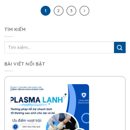
1
2
3
TÌM KIẾM
BÀI VIẾT NỔI BẬT