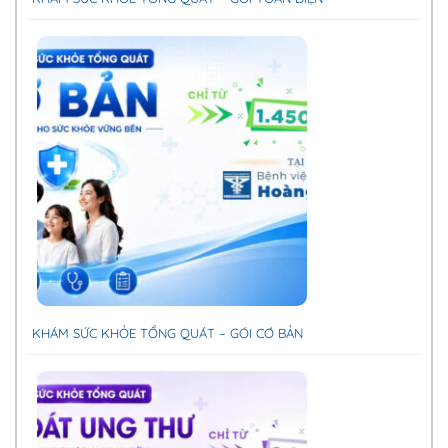
KHÁM SỨC KHỎE TỔNG QUÁT – GÓI CƠ BẢN