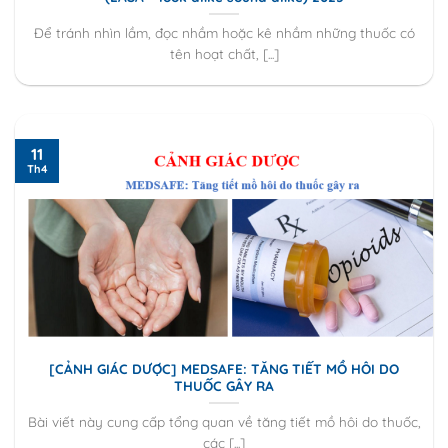
Để tránh nhìn lầm, đọc nhầm hoặc kê nhầm những thuốc có
tên hoạt chất, [...]
11
Th4
[CẢNH GIÁC DƯỢC] MEDSAFE: TĂNG TIẾT MỒ HÔI DO
THUỐC GÂY RA
Bài viết này cung cấp tổng quan về tăng tiết mồ hôi do thuốc,
các [...]