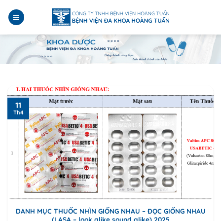
Bỏ
qua
nội
dung
11
Th4
DANH MỤC THUỐC NHÌN GIỐNG NHAU – ĐỌC GIỐNG NHAU
(LASA – look alike sound alike) 2025