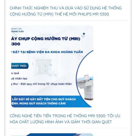
CHÍNH THỨC NGHIỆM THU VÀ ĐƯA VÀO SỬ DỤNG HỆ THỐNG
CỘNG HƯỞNG TỪ (MRI) THẾ HỆ MỚI PHILIPS MR 5300
CÔNG NGHỆ TIÊN TIẾN TRONG HỆ THỐNG MRI 5300: TỐI ƯU
HÓA CHẤT LƯỢNG HÌNH ẢNH VÀ GIẢM THỜI GIAN QUÉT