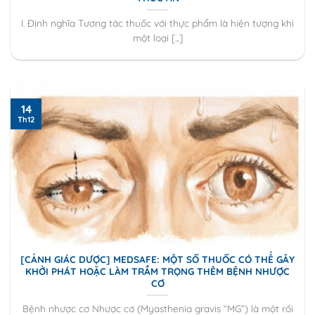
I. Định nghĩa Tương tác thuốc với thực phẩm là hiện tượng khi
một loại [...]
14
Th12
[CẢNH GIÁC DƯỢC] MEDSAFE: MỘT SỐ THUỐC CÓ THỂ GÂY
KHỞI PHÁT HOẶC LÀM TRẦM TRỌNG THÊM BỆNH NHƯỢC
CƠ
Bệnh nhược cơ Nhược cơ (Myasthenia gravis “MG”) là một rối