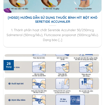
[HDSD] HƯỚNG DẪN SỬ DỤNG THUỐC BÌNH HÍT BỘT KHÔ
SERETIDE ACCUHALER
1. Thành phần hoạt chất Seretide Accuhaler 50/250mcg
Salmeterol (50mcg/liều), Fluticasone propionat (500mcg/liều).
Dạng bào [...]
28
Th12