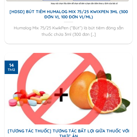
[HDSD] BÚT TIÊM HUMALOG MIX 75/25 KWIXPEN 3ML (300
ĐƠN VỊ, 100 ĐƠN VỊ/ML)
Humalog Mix 75/25 KwikPen (“Bút”) là bút tiêm đóng sẵn
thuốc chứa 3ml (300 đơn [...]
14
Th12
[TƯƠNG TÁC THUỐC] TƯƠNG TÁC BẤT LỢI GIỮA THUỐC VỚI
THỨC ĂN