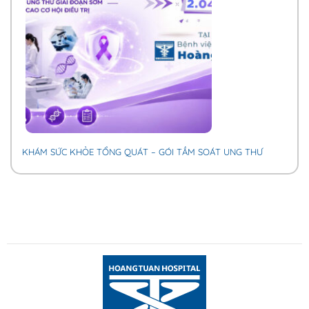
KHÁM SỨC KHỎE TỔNG QUÁT – GÓI TẦM SOÁT UNG THƯ