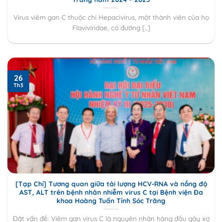
Virus viêm gan C thuộc chi Hepacivirus, một thành viên của họ
Flaviviridae, có đường [...]
26
Th3
[Tạp Chí] Tương quan giữa tải lượng HCV-RNA và nồng độ
AST, ALT trên bệnh nhân nhiễm virus C tại Bệnh viện Đa
khoa Hoàng Tuấn Tỉnh Sóc Trăng
Đặt vấn đề: Viêm gan virus C là nguyên nhân hàng đầu gây xơ