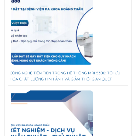
CÔNG NGHỆ TIÊN TIẾN TRONG HỆ THỐNG MRI 5300: TỐI ƯU
HÓA CHẤT LƯỢNG HÌNH ẢNH VÀ GIẢM THỜI GIAN QUÉT