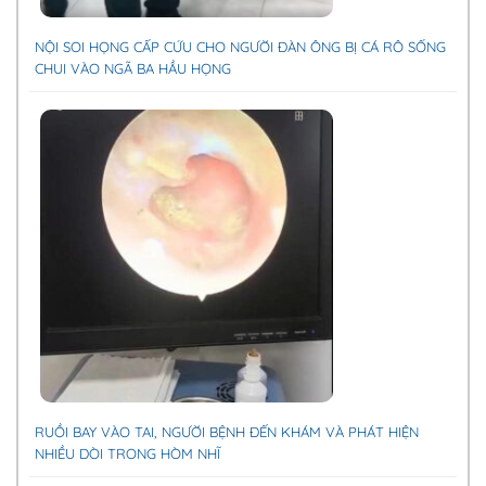
NỘI SOI HỌNG CẤP CỨU CHO NGƯỜI ĐÀN ÔNG BỊ CÁ RÔ SỐNG
CHUI VÀO NGÃ BA HẦU HỌNG
RUỒI BAY VÀO TAI, NGƯỜI BỆNH ĐẾN KHÁM VÀ PHÁT HIỆN
NHIỀU DÒI TRONG HÒM NHĨ