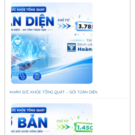
KHÁM SỨC KHỎE TỔNG QUÁT – GÓI TOÀN DIỆN