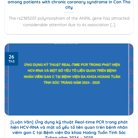
among patients with chronic coronary syndrome in Can Tho
city
The rs2383207 polymorphism of the ANRIL gene has attracted
considerable attention due to its association [...]
26
Th3
[Luận Văn] Ứng dụng kỹ thuật Real-time PCR trong phát
hiện HCV-RNA và một số yếu tố liên quan trên bệnh nhân
viêm gan C tại Bệnh viện Đa khoa Hoàng Tuấn Tỉnh Sóc
Trăng năm 2024 – 2025