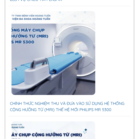
CHÍNH THỨC NGHIỆM THU VÀ ĐƯA VÀO SỬ DỤNG HỆ THỐNG
CỘNG HƯỞNG TỪ (MRI) THẾ HỆ MỚI PHILIPS MR 5300