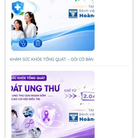
KHÁM SỨC KHỎE TỔNG QUÁT – GÓI CƠ BẢN