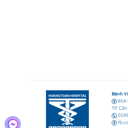
Bệnh V
80A L
TP. Cần
0299
fb.c