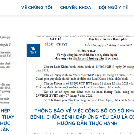
VỀ CHÚNG TÔI
CHUYÊN KHOA
ĐỘI NGŨ Y TẾ
18
Th7
PHÉP
THÔNG BÁO VỀ VIỆC CÔNG BỐ CƠ SỞ K
 THAY
BỆNH, CHỮA BỆNH ĐÁP ỨNG YÊU CẦU LÀ C
CHỨC
HƯỚNG DẪN THỰC HÀNH
TUẤN