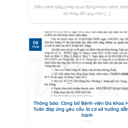
Điều chỉnh Giấy phép hoạt động khám bệnh, chữ
do thay đổi quy môn [...]
08
Th10
Thông báo: Công bố Bệnh viện Đa khoa 
Tuấn đáp ứng yêu cầu là cơ sở hướng dẫ
hành