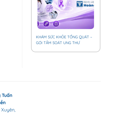
KHÁM SỨC KHỎE TỔNG QUÁT –
GÓI TẦM SOÁT UNG THƯ
 Tuấn
yền
 Xuyên,