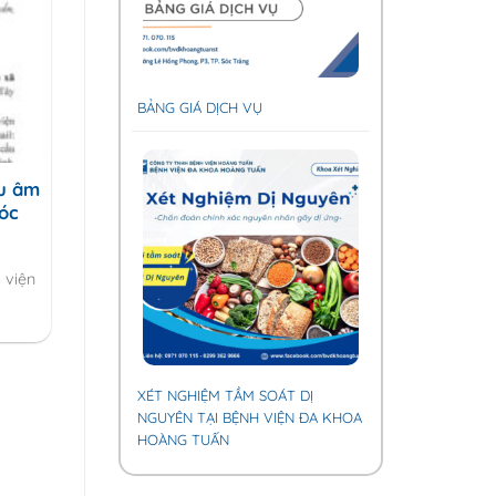
BẢNG GIÁ DỊCH VỤ
êu âm
óc
 viện
XÉT NGHIỆM TẦM SOÁT DỊ
NGUYÊN TẠI BỆNH VIỆN ĐA KHOA
HOÀNG TUẤN