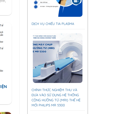
ệnh,
DỊCH VỤ CHIẾU TIA PLASMA
IỆN
CHÍNH THỨC NGHIỆM THU VÀ
ĐƯA VÀO SỬ DỤNG HỆ THỐNG
CỘNG HƯỞNG TỪ (MRI) THẾ HỆ
MỚI PHILIPS MR 5300