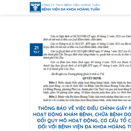
Bỏ
qua
nội
dung
21
Th7
THÔNG BÁO VỀ VIỆC ĐIỀU CHỈNH GIẤY 
HOẠT ĐỘNG KHÁM BỆNH, CHỮA BỆNH DO
ĐỔI QUY MÔ HOẠT ĐỘNG, CƠ CẤU TỔ 
ĐỐI VỚI BỆNH VIỆN ĐA KHOA HOÀNG 