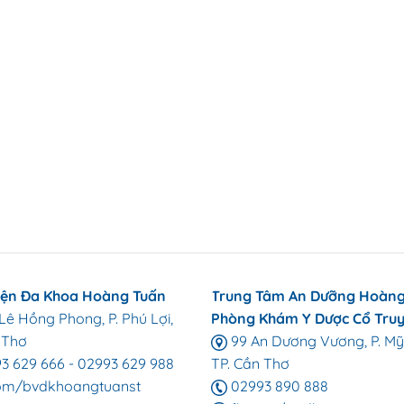
iện Đa Khoa Hoàng Tuấn
Trung Tâm An Dưỡng Hoàng
ê Hồng Phong, P. Phú Lợi,
Phòng Khám Y Dược Cổ Tru
 Thơ
99 An Dương Vương, P. Mỹ
3 629 666
-
02993 629 988
TP. Cần Thơ
om/bvdkhoangtuanst
02993 890 888