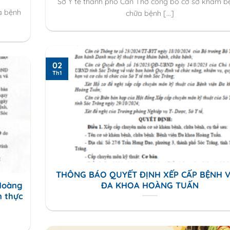
Sở Y tế thành phố Cần Thơ công bố cơ sở khám b
a bệnh
chữa bệnh [...]
02
Th1
THÔNG BÁO QUYẾT ĐỊNH XẾP CẤP BỆNH V
Hoàng
ĐA KHOA HOÀNG TUẤN
n thực