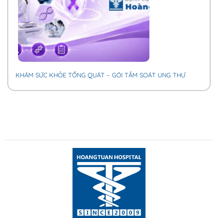
KHÁM SỨC KHỎE TỔNG QUÁT – GÓI TẦM SOÁT UNG THƯ