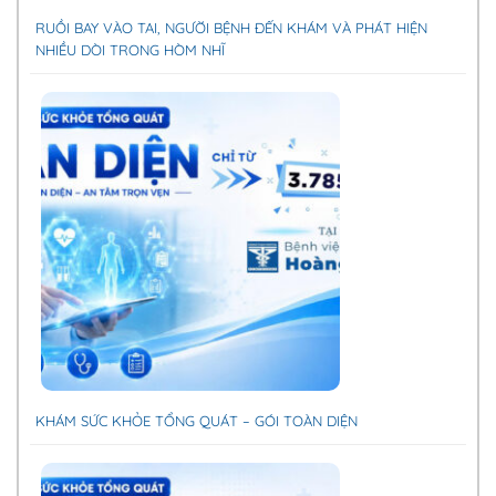
RUỒI BAY VÀO TAI, NGƯỜI BỆNH ĐẾN KHÁM VÀ PHÁT HIỆN
NHIỀU DÒI TRONG HÒM NHĨ
KHÁM SỨC KHỎE TỔNG QUÁT – GÓI TOÀN DIỆN