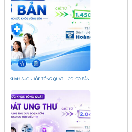
KHÁM SỨC KHỎE TỔNG QUÁT – GÓI CƠ BẢN