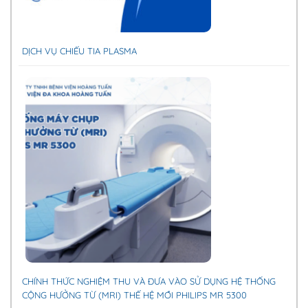
DỊCH VỤ CHIẾU TIA PLASMA
CHÍNH THỨC NGHIỆM THU VÀ ĐƯA VÀO SỬ DỤNG HỆ THỐNG
CỘNG HƯỞNG TỪ (MRI) THẾ HỆ MỚI PHILIPS MR 5300