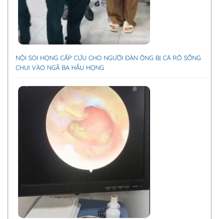
NỘI SOI HỌNG CẤP CỨU CHO NGƯỜI ĐÀN ÔNG BỊ CÁ RÔ SỐNG
CHUI VÀO NGÃ BA HẦU HỌNG