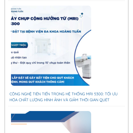
CÔNG NGHỆ TIÊN TIẾN TRONG HỆ THỐNG MRI 5300: TỐI ƯU
HÓA CHẤT LƯỢNG HÌNH ẢNH VÀ GIẢM THỜI GIAN QUÉT