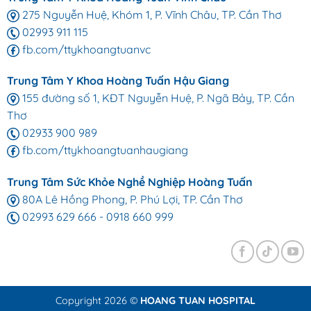
275 Nguyễn Huệ, Khóm 1, P. Vĩnh Châu, TP. Cần Thơ
02993 911 115
fb.com/ttykhoangtuanvc
Trung Tâm Y Khoa Hoàng Tuấn Hậu Giang
155 đường số 1, KĐT Nguyễn Huệ, P. Ngã Bảy, TP. Cần
Thơ
02933 900 989
fb.com/ttykhoangtuanhaugiang
Trung Tâm Sức Khỏe Nghề Nghiệp Hoàng Tuấn
80A Lê Hồng Phong, P. Phú Lợi, TP. Cần Thơ
02993 629 666
-
0918 660 999
Copyright 2026 ©
HOANG TUAN HOSPITAL