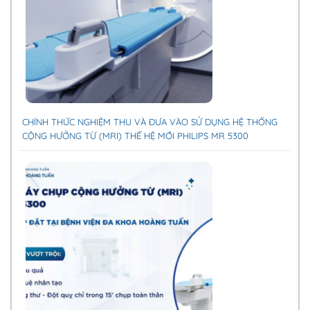
CHÍNH THỨC NGHIỆM THU VÀ ĐƯA VÀO SỬ DỤNG HỆ THỐNG
CỘNG HƯỞNG TỪ (MRI) THẾ HỆ MỚI PHILIPS MR 5300