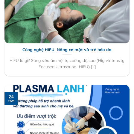
Công nghệ HIFU: Nâng cơ mặt và trẻ hóa da
HIFU là gì? Sóng siêu âm hội tụ cường độ cao (High-Intensity
Focused Ultrasound- HIFU) [...]
24
Th11