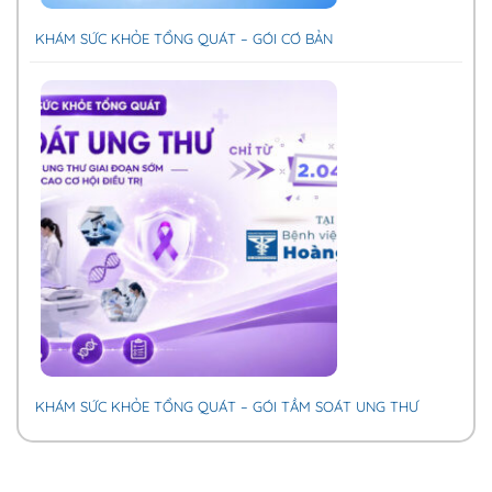
KHÁM SỨC KHỎE TỔNG QUÁT – GÓI CƠ BẢN
KHÁM SỨC KHỎE TỔNG QUÁT – GÓI TẦM SOÁT UNG THƯ