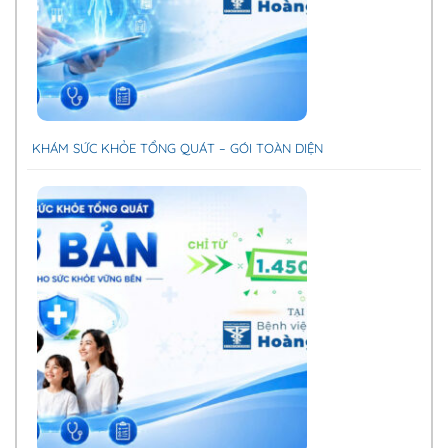
KHÁM SỨC KHỎE TỔNG QUÁT – GÓI TOÀN DIỆN