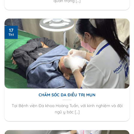
quan trọng [...]
17
Th1
CHĂM SÓC DA ĐIỀU TRỊ MỤN
Tại Bệnh viện Đa khoa Hoàng Tuấn, với kinh nghiệm và đội
ngũ y bác [...]