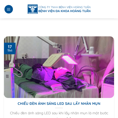
Bỏ
qua
nội
dung
17
Th1
CHIẾU ĐÈN ÁNH SÁNG LED SAU LẤY NHÂN MỤN
Chiếu đèn ánh sáng LED sau khi lấy nhân mụn là một bước