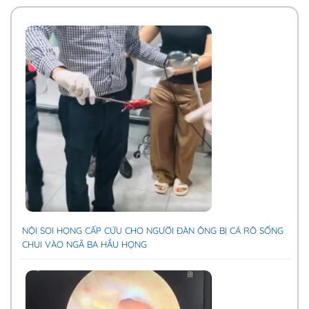
NỘI SOI HỌNG CẤP CỨU CHO NGƯỜI ĐÀN ÔNG BỊ CÁ RÔ SỐNG
CHUI VÀO NGÃ BA HẦU HỌNG