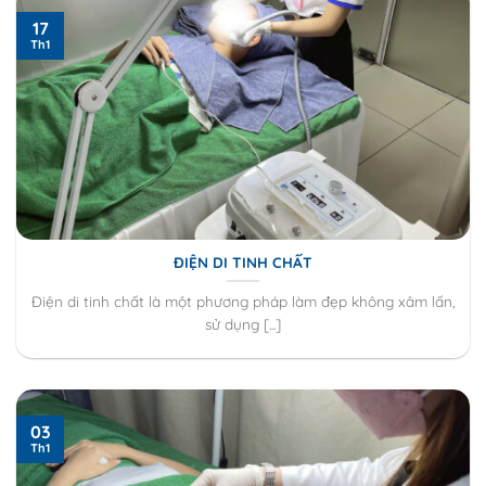
17
Th1
ĐIỆN DI TINH CHẤT
Điện di tinh chất là một phương pháp làm đẹp không xâm lấn,
sử dụng [...]
03
Th1