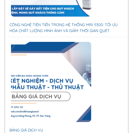
CÔNG NGHỆ TIÊN TIẾN TRONG HỆ THỐNG MRI 5300: TỐI ƯU
HÓA CHẤT LƯỢNG HÌNH ẢNH VÀ GIẢM THỜI GIAN QUÉT
BẢNG GIÁ DỊCH VỤ