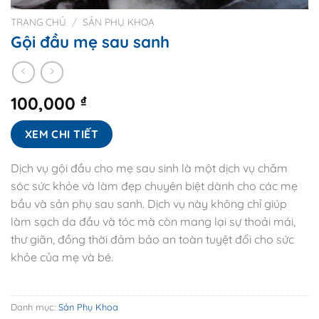
TRANG CHỦ
/
SẢN PHỤ KHOA
Gội đầu mẹ sau sanh
100,000
₫
XEM CHI TIẾT
Dịch vụ gội đầu cho mẹ sau sinh là một dịch vụ chăm
sóc sức khỏe và làm đẹp chuyên biệt dành cho các mẹ
bầu và sản phụ sau sanh. Dịch vụ này không chỉ giúp
làm sạch da đầu và tóc mà còn mang lại sự thoải mái,
thư giãn, đồng thời đảm bảo an toàn tuyệt đối cho sức
khỏe của mẹ và bé.
Danh mục:
Sản Phụ Khoa