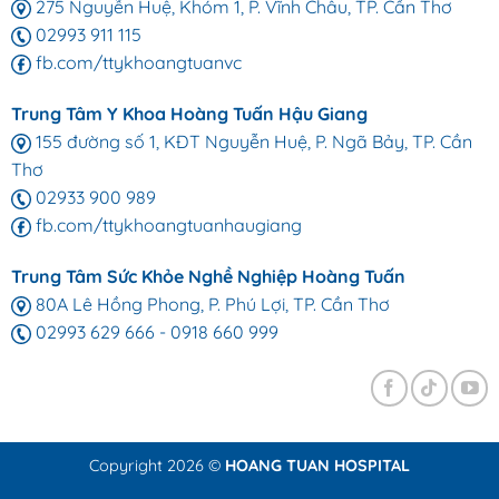
275 Nguyễn Huệ, Khóm 1, P. Vĩnh Châu, TP. Cần Thơ
02993 911 115
fb.com/ttykhoangtuanvc
Trung Tâm Y Khoa Hoàng Tuấn Hậu Giang
155 đường số 1, KĐT Nguyễn Huệ, P. Ngã Bảy, TP. Cần
Thơ
02933 900 989
fb.com/ttykhoangtuanhaugiang
Trung Tâm Sức Khỏe Nghề Nghiệp Hoàng Tuấn
80A Lê Hồng Phong, P. Phú Lợi, TP. Cần Thơ
02993 629 666
-
0918 660 999
Copyright 2026 ©
HOANG TUAN HOSPITAL