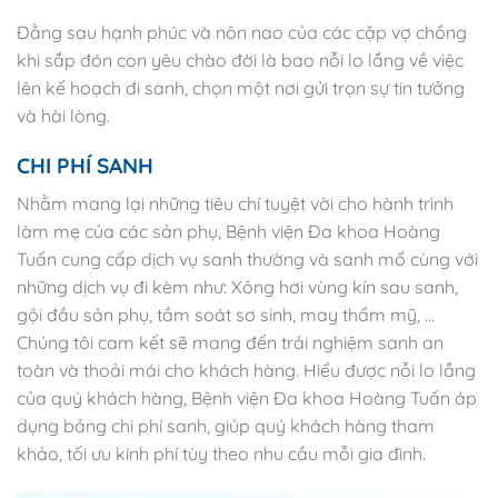
Đằng sau hạnh phúc và nôn nao của các cặp vợ chồng
khi sắp đón con yêu chào đời là bao nỗi lo lắng về việc
lên kế hoạch đi sanh, chọn một nơi gửi trọn sự tin tưởng
và hài lòng.
CHI PHÍ SANH
Nhằm mang lại những tiêu chí tuyệt vời cho hành trình
làm mẹ của các sản phụ, Bệnh viện Đa khoa Hoàng
Tuấn cung cấp dịch vụ sanh thường và sanh mổ cùng với
những dịch vụ đi kèm như: Xông hơi vùng kín sau sanh,
gội đầu sản phụ, tầm soát sơ sinh, may thẩm mỹ, …
Chúng tôi cam kết sẽ mang đến trải nghiệm sanh an
toàn và thoải mái cho khách hàng. Hiểu được nỗi lo lắng
của quý khách hàng, Bệnh viện Đa khoa Hoàng Tuấn áp
dụng bảng chi phí sanh, giúp quý khách hàng tham
khảo, tối ưu kinh phí tùy theo nhu cầu mỗi gia đình.