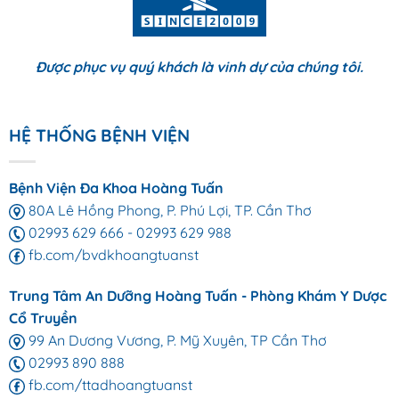
Được phục vụ quý khách là vinh dự của chúng tôi.
HỆ THỐNG BỆNH VIỆN
Bệnh Viện Đa Khoa Hoàng Tuấn
80A Lê Hồng Phong, P. Phú Lợi, TP. Cần Thơ
02993 629 666
-
02993 629 988
fb.com/bvdkhoangtuanst
Trung Tâm An Dưỡng Hoàng Tuấn - Phòng Khám Y Dược
Cổ Truyền
99 An Dương Vương, P. Mỹ Xuyên, TP Cần Thơ
02993 890 888
fb.com/ttadhoangtuanst