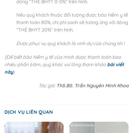
dòng “THẺ BHYT 0-5%” trên hình.
Nếu quý khách thuộc đối tượng được bảo hiểm y tế
thanh toán 80%, chi phí sanh sẽ tương ứng với dòng
“THẺ BHYT 20%” trên hình.
Được phục vụ quý khách là vinh dự của chúng tôi !
(Để biết bảo hiểm y tế của mình được thanh toán bao
nhiêu phần trăm, quý khác vui lòng tham khảo
bài viết
này
)
Tác giả:
ThS.BS. Trần Nguyên Minh Khoa
DỊCH VỤ LIÊN QUAN