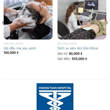
SẢN PHỤ KHOA
SẢN PHỤ KHOA
Gội đầu mẹ sau sanh
Dịch vụ siêu âm Sản Khoa
100,000
₫
Giá từ:
80,000
₫
Giá đến:
350,000
₫