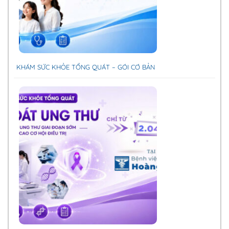
KHÁM SỨC KHỎE TỔNG QUÁT – GÓI CƠ BẢN