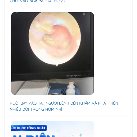
CHUI VÀO NGÃ BA HẦU HỌNG
RUỒI BAY VÀO TAI, NGƯỜI BỆNH ĐẾN KHÁM VÀ PHÁT HIỆN
NHIỀU DÒI TRONG HÒM NHĨ