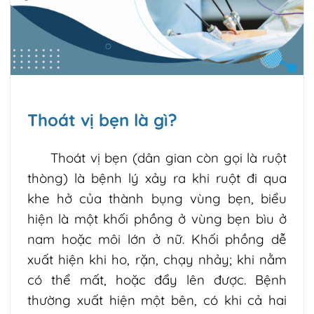
Thoát vị bẹn là gì?
Thoát vị bẹn (dân gian còn gọi là ruột
thòng) là bệnh lý xảy ra khi ruột đi qua
khe hở của thành bụng vùng bẹn, biểu
hiện là một khối phồng ở vùng bẹn bìu ở
nam hoặc môi lớn ở nữ. Khối phồng dễ
xuất hiện khi ho, rặn, chạy nhảy; khi nằm
có thể mất, hoặc đẩy lên được. Bệnh
thường xuất hiện một bên, có khi cả hai