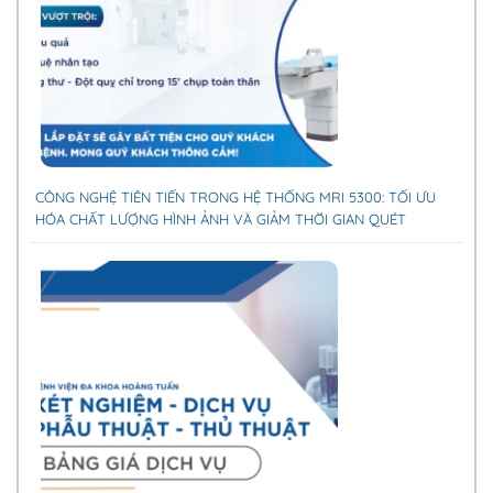
CÔNG NGHỆ TIÊN TIẾN TRONG HỆ THỐNG MRI 5300: TỐI ƯU
HÓA CHẤT LƯỢNG HÌNH ẢNH VÀ GIẢM THỜI GIAN QUÉT