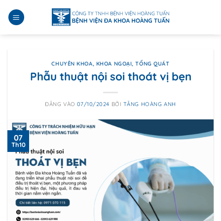
Bỏ
qua
nội
dung
CHUYÊN KHOA
,
KHOA NGOẠI
,
TỔNG QUÁT
Phẫu thuật nội soi thoát vị bẹn
ĐĂNG VÀO
07/10/2024
BỞI
TĂNG HOÀNG ANH
07
Th10