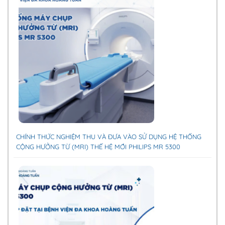
CHÍNH THỨC NGHIỆM THU VÀ ĐƯA VÀO SỬ DỤNG HỆ THỐNG
CỘNG HƯỞNG TỪ (MRI) THẾ HỆ MỚI PHILIPS MR 5300