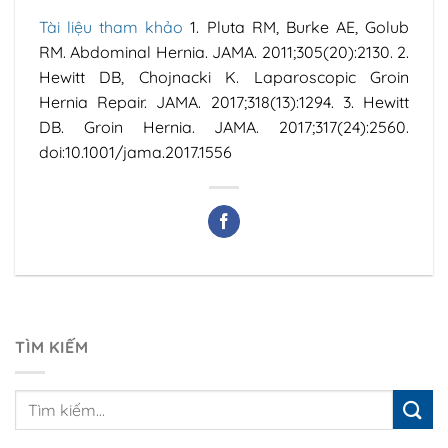
Tài liệu tham khảo
1. Pluta RM, Burke AE, Golub
RM. Abdominal Hernia. JAMA. 2011;305(20):2130.
2.
Hewitt DB, Chojnacki K. Laparoscopic Groin
Hernia Repair. JAMA. 2017;318(13):1294.
3. Hewitt
DB. Groin Hernia. JAMA. 2017;317(24):2560.
doi:10.1001/jama.2017.1556
TÌM KIẾM