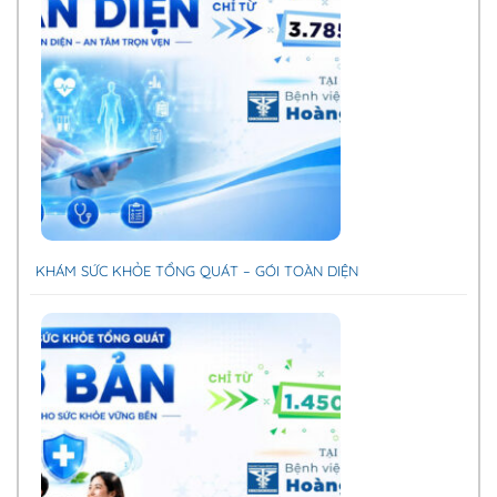
KHÁM SỨC KHỎE TỔNG QUÁT – GÓI TOÀN DIỆN