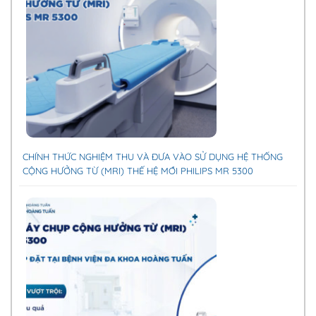
CHÍNH THỨC NGHIỆM THU VÀ ĐƯA VÀO SỬ DỤNG HỆ THỐNG
CỘNG HƯỞNG TỪ (MRI) THẾ HỆ MỚI PHILIPS MR 5300