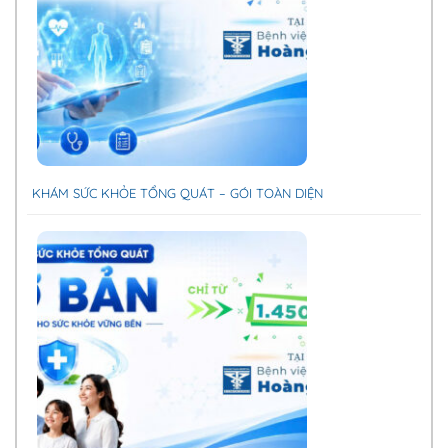
KHÁM SỨC KHỎE TỔNG QUÁT – GÓI TOÀN DIỆN