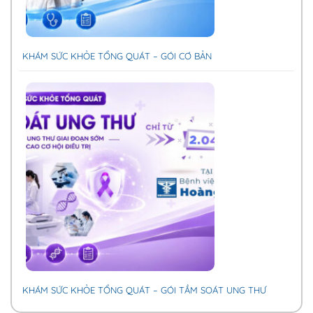
KHÁM SỨC KHỎE TỔNG QUÁT – GÓI CƠ BẢN
KHÁM SỨC KHỎE TỔNG QUÁT – GÓI TẦM SOÁT UNG THƯ