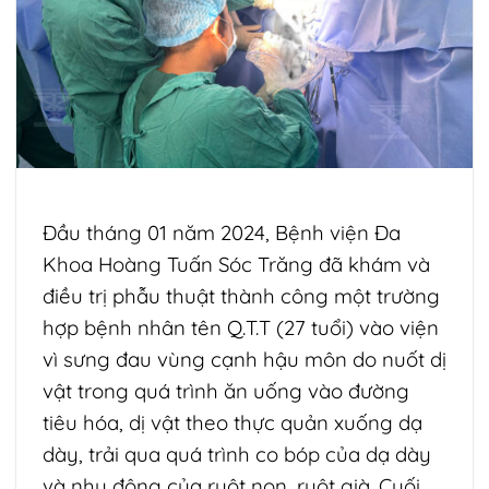
Đầu tháng 01 năm 2024, Bệnh viện Đa
Khoa Hoàng Tuấn Sóc Trăng đã khám và
điều trị phẫu thuật thành công một trường
hợp bệnh nhân tên Q.T.T (27 tuổi) vào viện
vì sưng đau vùng cạnh hậu môn do nuốt dị
vật trong quá trình ăn uống vào đường
tiêu hóa, dị vật theo thực quản xuống dạ
dày, trải qua quá trình co bóp của dạ dày
và nhu động của ruột non, ruột già. Cuối