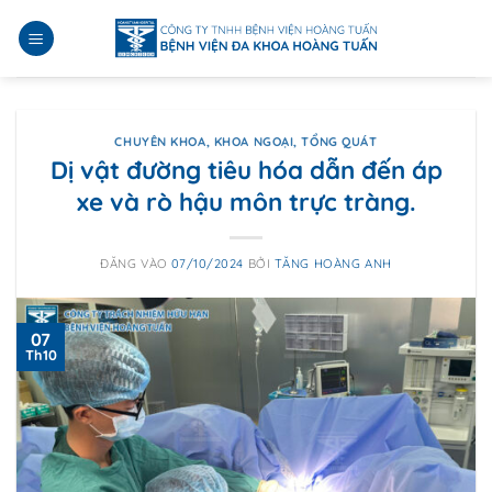
Bỏ
qua
nội
dung
CHUYÊN KHOA
,
KHOA NGOẠI
,
TỔNG QUÁT
Dị vật đường tiêu hóa dẫn đến áp
xe và rò hậu môn trực tràng.
ĐĂNG VÀO
07/10/2024
BỞI
TĂNG HOÀNG ANH
07
Th10