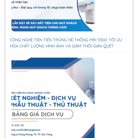
CÔNG NGHỆ TIÊN TIẾN TRONG HỆ THỐNG MRI 5300: TỐI ƯU
HÓA CHẤT LƯỢNG HÌNH ẢNH VÀ GIẢM THỜI GIAN QUÉT