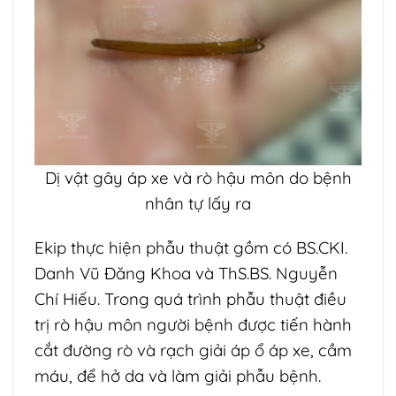
Dị vật gây áp xe và rò hậu môn do bệnh
nhân tự lấy ra
Ekip thực hiện phẫu thuật gồm có BS.CKI.
Danh Vũ Đăng Khoa và ThS.BS. Nguyễn
Chí Hiếu. Trong quá trình phẫu thuật điều
trị rò hậu môn người bệnh được tiến hành
cắt đường rò và rạch giải áp ổ áp xe, cầm
máu, để hở da và làm giải phẫu bệnh.