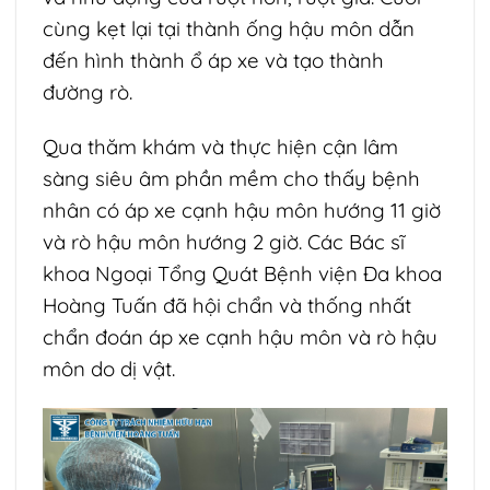
cùng kẹt lại tại thành ống hậu môn dẫn
đến hình thành ổ áp xe và tạo thành
đường rò.
Qua thăm khám và thực hiện cận lâm
sàng siêu âm phần mềm cho thấy bệnh
nhân có áp xe cạnh hậu môn hướng 11 giờ
và rò hậu môn hướng 2 giờ. Các Bác sĩ
khoa Ngoại Tổng Quát Bệnh viện Đa khoa
Hoàng Tuấn đã hội chẩn và thống nhất
chẩn đoán áp xe cạnh hậu môn và rò hậu
môn do dị vật.