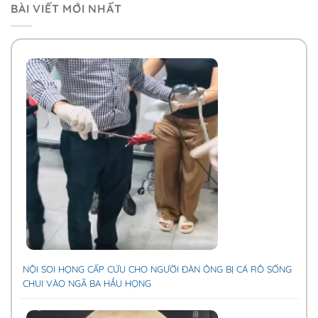
BÀI VIẾT MỚI NHẤT
NỘI SOI HỌNG CẤP CỨU CHO NGƯỜI ĐÀN ÔNG BỊ CÁ RÔ SỐNG
CHUI VÀO NGÃ BA HẦU HỌNG