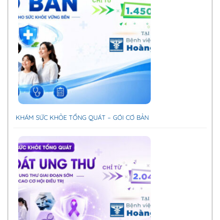
KHÁM SỨC KHỎE TỔNG QUÁT – GÓI CƠ BẢN