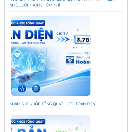
NHIỀU DÒI TRONG HÒM NHĨ
KHÁM SỨC KHỎE TỔNG QUÁT – GÓI TOÀN DIỆN