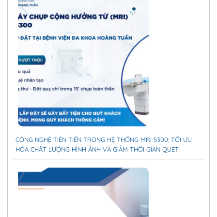
CÔNG NGHỆ TIÊN TIẾN TRONG HỆ THỐNG MRI 5300: TỐI ƯU
HÓA CHẤT LƯỢNG HÌNH ẢNH VÀ GIẢM THỜI GIAN QUÉT