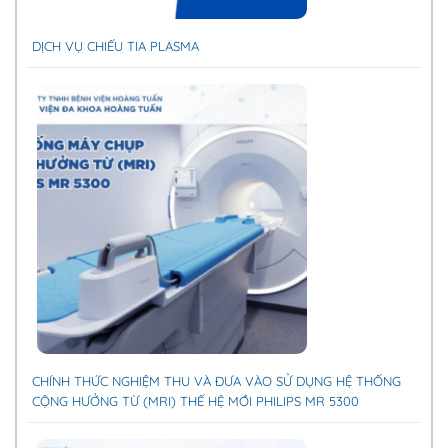
DỊCH VỤ CHIẾU TIA PLASMA
CHÍNH THỨC NGHIỆM THU VÀ ĐƯA VÀO SỬ DỤNG HỆ THỐNG
CỘNG HƯỞNG TỪ (MRI) THẾ HỆ MỚI PHILIPS MR 5300