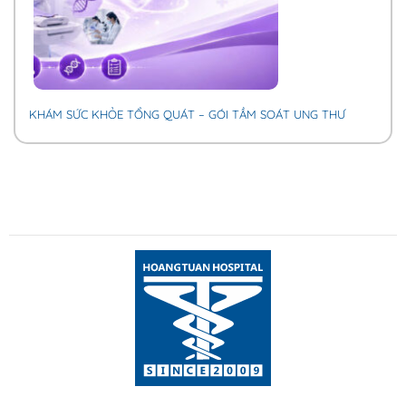
KHÁM SỨC KHỎE TỔNG QUÁT – GÓI TẦM SOÁT UNG THƯ