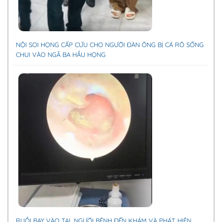
NỘI SOI HỌNG CẤP CỨU CHO NGƯỜI ĐÀN ÔNG BỊ CÁ RÔ SỐNG
CHUI VÀO NGÃ BA HẦU HỌNG
RUỒI BAY VÀO TAI, NGƯỜI BỆNH ĐẾN KHÁM VÀ PHÁT HIỆN