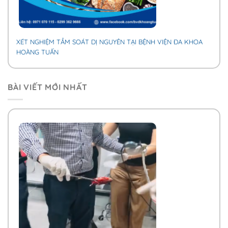
XÉT NGHIỆM TẦM SOÁT DỊ NGUYÊN TẠI BỆNH VIỆN ĐA KHOA
HOÀNG TUẤN
BÀI VIẾT MỚI NHẤT