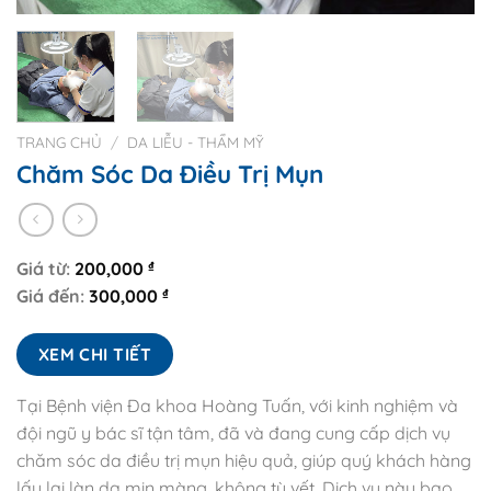
TRANG CHỦ
/
DA LIỄU - THẨM MỸ
Chăm Sóc Da Điều Trị Mụn
Giá từ:
200,000
₫
Giá đến:
300,000
₫
XEM CHI TIẾT
Tại Bệnh viện Đa khoa Hoàng Tuấn, với kinh nghiệm và
đội ngũ y bác sĩ tận tâm, đã và đang cung cấp dịch vụ
chăm sóc da điều trị mụn hiệu quả, giúp quý khách hàng
lấy lại làn da mịn màng, không tỳ vết. Dịch vụ này bao