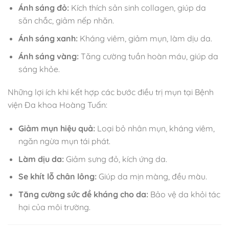
Ánh sáng đỏ:
Kích thích sản sinh collagen, giúp da
săn chắc, giảm nếp nhăn.
Ánh sáng xanh:
Kháng viêm, giảm mụn, làm dịu da.
Ánh sáng vàng:
Tăng cường tuần hoàn máu, giúp da
sáng khỏe.
Những lợi ích khi kết hợp các bước điều trị mụn tại Bệnh
viện Đa khoa Hoàng Tuấn:
Giảm mụn hiệu quả:
Loại bỏ nhân mụn, kháng viêm,
ngăn ngừa mụn tái phát.
Làm dịu da:
Giảm sưng đỏ, kích ứng da.
Se khít lỗ chân lông:
Giúp da mịn màng, đều màu.
Tăng cường sức đề kháng cho da:
Bảo vệ da khỏi tác
hại của môi trường.