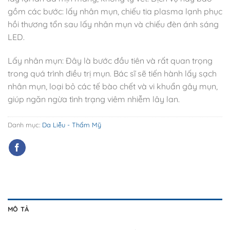
gồm các bước: lấy nhân mụn, chiếu tia plasma lạnh phục
hồi thương tổn sau lấy nhân mụn và chiếu đèn ánh sáng
LED.
Lấy nhân mụn: Đây là bước đầu tiên và rất quan trọng
trong quá trình điều trị mụn. Bác sĩ sẽ tiến hành lấy sạch
nhân mụn, loại bỏ các tế bào chết và vi khuẩn gây mụn,
giúp ngăn ngừa tình trạng viêm nhiễm lây lan.
Danh mục:
Da Liễu - Thẩm Mỹ
MÔ TẢ