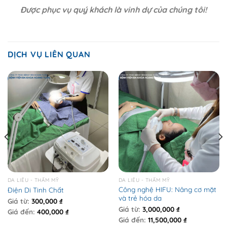
Được phục vụ quý khách là vinh dự của chúng tôi!
DỊCH VỤ LIÊN QUAN
DA LIỄU - THẨM MỸ
DA LIỄU - THẨM MỸ
Công nghệ HIFU: Nâng cơ mặt
Điện Di Tinh Chất
và trẻ hóa da
Giá từ:
300,000
₫
Giá từ:
3,000,000
₫
Giá đến:
400,000
₫
Giá đến:
11,500,000
₫