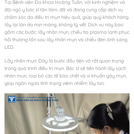
Tại Bệnh viện Đa khoa Hoàng Tuấn, với kinh nghiệm và
đội ngũ y bác sĩ tận tâm, đã và đang cung cấp dịch vụ
chăm sóc da điều trị mụn hiệu quả, giúp quý khách hàng
lấy lại làn da mịn màng, không tỳ vết. Dịch vụ này bao
gồm các bước: lấy nhân mụn, chiếu tia plasma lạnh phục
hồi thương tổn sau lấy nhân mụn và chiếu đèn ánh sáng
LED.
Lấy nhân mụn: Đây là bước đầu tiên và rất quan trọng
trong quá trình điều trị mụn. Bác sĩ sẽ tiến hành lấy sạch
nhân mụn, loại bỏ các tế bào chết và vi khuẩn gây mụn,
giúp ngăn ngừa tình trạng viêm nhiễm lây lan.